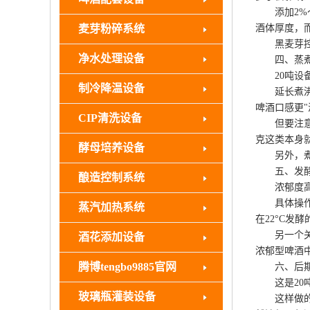
添加2%～
麦芽粉碎系统
酒体厚度，
黑麦芽控制
净水处理设备
四、蒸煮环
20吨设备的
制冷降温设备
延长煮沸的
啤酒口感更"
CIP清洗设备
但要注意：
克这类本身
酵母培养设备
另外，煮沸后
五、发酵管
酿造控制系统
浓郁度高的
具体操作：在
蒸汽加热系统
在22°C发
另一个关键操
酒花添加设备
浓郁型啤酒
腾博tengbo9885官网
六、后期稀
这是20吨设
玻璃瓶灌装设备
这样做的好