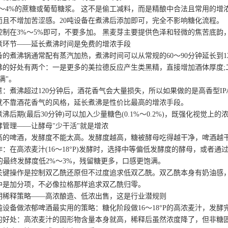
4%的蔗糖或葡萄糖浆。 这不是偷工减料，而是精酿中合法且常用的增
而且不增加苦涩感。20吨设备在煮沸后添加即可，完全不影响糖化流程。
在3%～5%即可，不要多加。 黑麦芽主要提供色泽和轻微的焦苦底韵，
节——延长煮沸时间是免费的增浓手段
煮沸锅通常配有蒸汽加热，煮沸时间可以从常规的60～90分钟延长到120
好处有两个：一是更多的美拉德反应产生类黑精，直接增加酒体厚度;二
满"。
煮沸超过120分钟后，酒花香气会大量损失，所以如果做的是高香型IP
就不靠酒花香气的风格，延长煮沸是性价比最高的增浓手段。
期(最后30分钟)可以加入少量糖色(0.1%～0.2%)，既强化视觉上
理——让酵母"少干活"就是增浓
啤酒，发酵度不能太高。发酵度越高，糖被酵母吃得越干净，啤酒越
高浓麦汁(16～18°P)发酵时，选择中等偏低发酵度的酵母，或者通过
酵的最终发酵度低2%～3%，残留糖更多，口感更饱满。
作是控制双乙酰还原但不过度追求低双乙酰。双乙酰本身有奶油感，少量残留(
中是加分项，不必像拉格那样追求双乙酰归零。
释策略——高浓酿造、低浓出售，这是行业潜规则
备做浓郁啤酒最实用的策略：糖化阶段做16～18°P的高浓麦汁，发酵完成
处：高浓麦汁的固形物含量本身就高，稀释后虽然浓度降了，但非糖固形