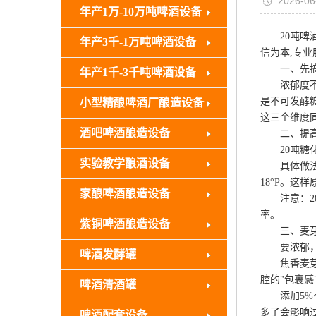
2026-06
年产1万-10万吨啤酒设备
20吨啤酒
年产3千-1万吨啤酒设备
信为本,专
一、先搞清
年产1千-3千吨啤酒设备
浓郁度不等
是不可发酵
小型精酿啤酒厂酿造设备
这三个维度
酒吧啤酒酿造设备
二、提高麦
20吨糖化系
实验教学酿酒设备
具体做法：将
18°P。这
家酿啤酒酿造设备
注意：20
率。
紫铜啤酒酿造设备
三、麦芽配
要浓郁，不
啤酒发酵罐
焦香麦芽(6
腔的"包裹感
啤酒清酒罐
添加5%～
多了会影响过
啤酒配套设备