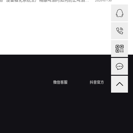
酒厂设备糖化系统生产精酿啤酒时如何防止啤酒风味劣化
2026-07-30
1
微信客服
抖音官方