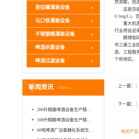
然浓郁，但
易拉罐灌装设备
这是百威、
0.1mg/
马口铁灌装设备
重大机遇：
行业将会迎
不锈钢桶灌装设备
腾博官网诚
市三唐工业
啤酒杀菌设备
造、工程服
个和地区。
啤酒过滤设备
N
上一篇：
新闻资讯
News
下一篇：
200升精酿啤酒设备生产精酿白啤如何防止啤酒的清爽度不足
100升精酿啤酒设备生产精酿啤酒时如何提高啤酒保质期
60吨啤酒厂设备糖化系统生产精酿小麦啤酒如何提高营养价值
相关产品