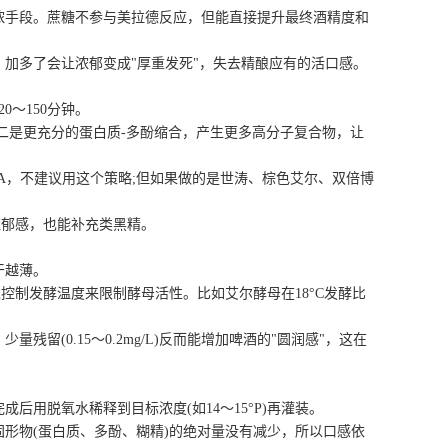
浓手段。蔗糖不参与美拉德反应，但能直接提升最终酒精度和
加多了会让浓郁变成"厚重发死"，失去精酿应有的活口感。
～150分钟。
是更充分的蛋白质-多酚缩合，产生更多高分子复合物，让
A，不建议用这个策略;但如果做的是世涛、棕色艾尔、双倍博
的浓郁感，也能补充类黑精。
干越薄。
控制发酵温度来限制酵母活性。比如艾尔酵母在18°C发酵比
0.15～0.2mg/L)反而能增加啤酒的"圆润感"，这在
后用脱氧水稀释到目标浓度(如14～15°P)再灌装。
物(蛋白质、多酚、糊精)的绝对量没有减少，所以口感依