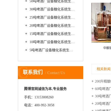
50吨啤酒厂设备糖化系统生产精酿小麦啤酒如何使用自来水酿制
30吨啤酒厂设备糖化系统生产精酿大麦啤酒时如何使用抗氧化剂
25吨啤酒厂设备糖化系统生产精酿大麦啤酒时如何防止苦味不足
20吨啤酒厂设备糖化系统生产精酿小麦啤酒时如何防止啤酒泡沫过多
15吨啤酒厂设备糖化系统生产精酿果味啤酒时如何处理水果
10吨啤酒厂设备糖化系统生产精酿啤酒后如何防止出现卫生死角
啤酒厂发酵罐
中酿镀铜精酿啤酒设备
5吨啤酒厂设备糖化系统生产精酿啤酒时如何防止啤酒风味劣化
C
相关新闻
联系我们
Contact Us
200升精
60吨啤酒
腾博官网诚信为本,专业服务
30吨啤酒
手机：13153008260
20吨啤酒厂
电话：400-992-3058