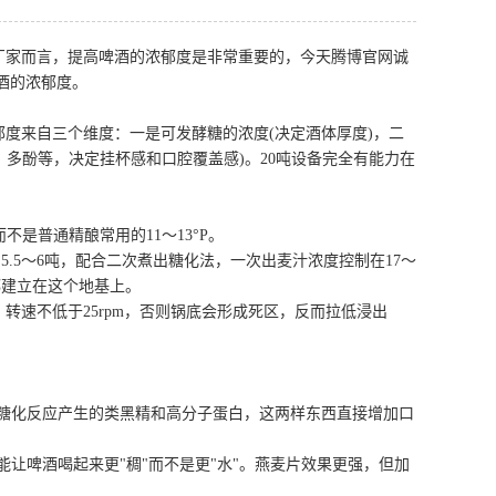
家而言，提高啤酒的浓郁度是非常重要的，今天腾博官网诚
酒的浓郁度。
来自三个维度：一是可发酵糖的浓度(决定酒体厚度)，二
、多酚等，决定挂杯感和口腔覆盖感)。20吨设备完全有能力在
不是普通精酿常用的11～13°P。
升到5.5～6吨，配合二次煮出糖化法，一次出麦汁浓度控制在17～
都建立在这个地基上。
速不低于25rpm，否则锅底会形成死区，反而拉低浸出
是焦糖化反应产生的类黑精和高分子蛋白，这两样东西直接增加口
能让啤酒喝起来更"稠"而不是更"水"。燕麦片效果更强，但加