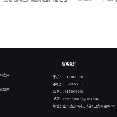
厂设备糖化系统生产精酿啤酒后如何防止出现卫生死角
5吨啤
2026-07-30
联系我们
885官网
手机：13153008260
手机：400-992-3058
885官网
微信：13153008260
邮箱：cnzhongniang@163.com
地址：山东省济南市历城区山大南路9-2号