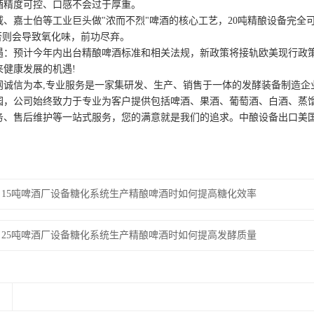
酒精度可控、口感不会过于厚重。
嘉士伯等工业巨头做"浓而不烈"啤酒的核心工艺，20吨精酿设备完全可
L)，否则会导致氧化味，前功尽弃。
预计今年内出台精酿啤酒标准和相关法规，新政策将接轨欧美现行政策
来健康发展的机遇!
信为本,专业服务是一家集研发、生产、销售于一体的发酵装备制造企
园，公司始终致力于专业为客户提供包括啤酒、果酒、葡萄酒、白酒、蒸
务、售后维护等一站式服务，您的满意就是我们的追求。中酿设备出口美
15吨啤酒厂设备糖化系统生产精酿啤酒时如何提高糖化效率
25吨啤酒厂设备糖化系统生产精酿啤酒时如何提高发酵质量