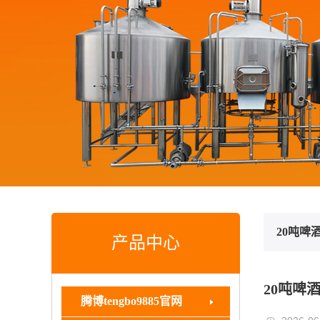
20吨
产品中心
20吨啤
腾博tengbo9885官网