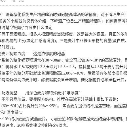
-06
3次
厂设备糖化系统生产精酿啤酒时如何提高啤酒的浓郁度。对于啤酒生产厂
业服务的小编就为您具体介绍一下啤酒厂设备生产精酿啤酒时，如何提高啤
楚"浓郁度"到底由什么决定
于高酒精度。很多人把酒精度当浓郁度，这是最大的误区。真正的浓郁度
糖和糊精的比例(决定口感饱满度)，三是麦汁中非糖固形物的含量(蛋白质
同时发力。
汁初始浓度——这是浓郁度的地基
统的糖化锅容积通常在30～38m³，完全可以做16～18°P的高浓麦汁，而
料水比从常规的1:3.3压缩到1:2.5～2.8，投料量从4.5吨干麦芽提
样原始麦汁的糖分基础就比普通精酿高出30%～40%，后续所有浓郁度操作
吨设备做高浓麦汁时，醪液黏度会显著增加，糖化锅搅拌必须全程开启，转
方调整——用深色麦芽和特殊麦芽"堆厚度"
能只靠加量，要靠配方结构。推荐在高浓麦汁基础上做如下调整：
0～80L)占比提升到20%～25%。 焦香麦芽提供的不是焦苦味，而
"和"厚度感"。
10%的小麦麦芽或燕麦片。 小麦蛋白和β-葡聚糖是天然的酒体增稠剂，
滤速度，20吨系统建议控制在5%以内。