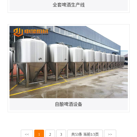
全套啤酒生产线
自酿啤酒设备
<<
1
2
3
共53条 当前1/3页
>>