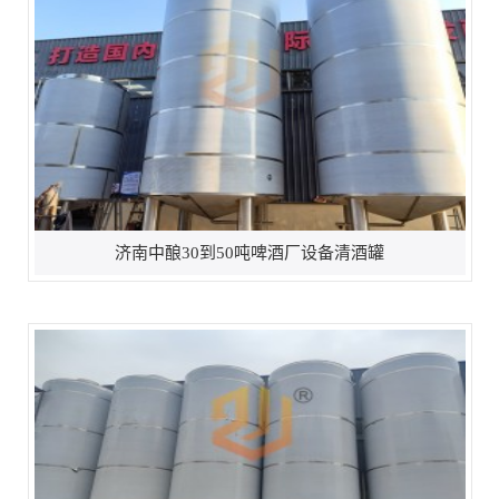
济南中酿30到50吨啤酒厂设备清酒罐