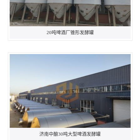
20吨啤酒厂锥形发酵罐
济南中酿30吨大型啤酒发酵罐